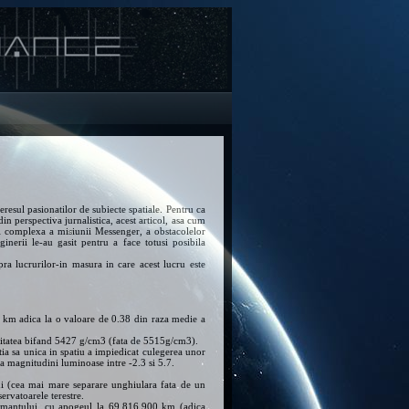
eresul pasionatilor de subiecte spatiale. Pentru ca
din perspectiva jurnalistica, acest articol, asa cum
mai complexa a misiunii Messenger, a obstacolelor
nginerii le-au gasit pentru a face totusi posibila
a lucrurilor-in masura in care acest lucru este
 km adica la o valoare de 0.38 din raza medie a
sitatea bifand 5427 g/cm3 (fata de 5515g/cm3).
itia sa unica in spatiu a impiedicat culegerea unor
la magnitudini luminoase intre -2.3 si 5.7.
ui (cea mai mare separare unghiulara fata de un
ervatoarele terestre.
a Pamantului, cu apogeul la 69.816.900 km (adica