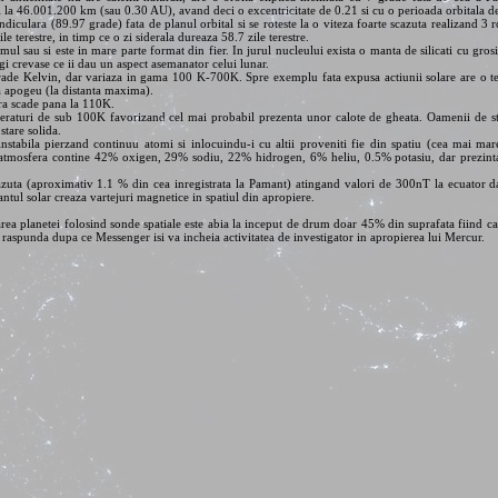
l la 46.001.200 km (sau 0.30 AU), avand deci o excentricitate de 0.21 si cu o perioada orbitala d
iculara (89.97 grade) fata de planul orbital si se roteste la o viteza foarte scazuta realizand 3 r
e terestre, in timp ce o zi siderala dureaza 58.7 zile terestre.
ul sau si este in mare parte format din fier. In jurul nucleului exista o manta de silicati cu g
gi crevase ce ii dau un aspect asemanator celui lunar.
rade Kelvin, dar variaza in gama 100 K-700K. Spre exemplu fata expusa actiunii solare are o t
a apogeu (la distanta maxima).
bra scade pana la 110K.
peraturi de sub 100K favorizand cel mai probabil prezenta unor calote de gheata. Oamenii de sti
tare solida.
stabila pierzand continuu atomi si inlocuindu-i cu altii proveniti fie din spatiu (cea mai mare
ifici atmosfera contine 42% oxigen, 29% sodiu, 22% hidrogen, 6% heliu, 0.5% potasiu, dar prezin
uta (aproximativ 1.1 % din cea inregistrata la Pamant) atingand valori de 300nT la ecuator da
ntul solar creaza vartejuri magnetice in spatiul din apropiere.
rea planetei folosind sonde spatiale este abia la inceput de drum doar 45% din suprafata fiind ca
a raspunda dupa ce Messenger isi va incheia activitatea de investigator in apropierea lui Mercur.