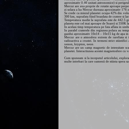
aproximativ 0.46 unitati astronomice) si perigeu
Mercur are axa proprie de rotatie aproape perpend
zi solara a lui Mercur dureaza aproximativ 176 zil
Se crede ca miezul planetei ocupa 42% din volum
300 km, suprafata fiind brazdata de cratere si lar
Temperatura medie la suprafata este de 442.5 g
planeta este cel mai aproape de Soare) si 550K l
In acelasi timp temperatura pe fata aflata in um
In paralel craterele din regiunea polara au tem
gazdui aproximativ 10e14 – 10e15 kg de apa in s
Mercur are o atmosfera extrem de rarefiata si in
radioactiva a crustei. In termeni strict stiint
xenon, krypton, neon.
Mercur are un camp magnetic de intensitate scaz
planetei. Interactiunea acestei magnetosfere cu va
Cum spuneam si la inceputul articolului, explora
multe intrebari la care oamenii de stiinta spera s