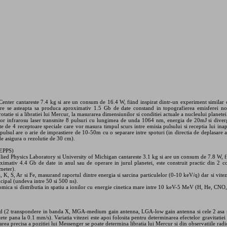
er cantareste 7.4 kg si are un consum de 16.4 W, fiind inspirat dintr-un experiment similar c
re se asteapta sa produca aproximativ 1.5 Gb de date constand in topografierea emisferei nord
rotatie si a libratiei lui Mercur, la masurarea dimensiunilor si conditiei actuale a nucleului planetei
ator infrarosu laser transmite 8 pulsuri cu lungimea de unda 1064 nm, energia de 20mJ si diver
te de 4 receptoare speciale care vor masura timpul scurs intre emisia pulsului si receptia lui inap
l pulsul are o arie de imprastiere de 10-50m cu o separare intre spoturi (in directia de deplasar
e asigura o rezolutie de 30 cm).
(EPPS)
ed Physics Laboratory si University of Michigan cantareste 3.1 kg si are un consum de 7.8 W, fiin
oximativ 4.4 Gb de date in anul sau de operare in jurul planetei, este construit practic din 2
meter).
K, S, Ar si Fe, masurand raportul dintre energia si sarcina particulelor (0-10 keV/q) dar si viteza 
ncipal (undeva intre 50 si 500 ns).
mica si distributia in spatiu a ionilor cu energie cinetica mare intre 10 keV-5 MeV (H, He, CNO, F
bord (2 transpondere in banda X, MGA-medium gain antenna, LGA-low gain antenna si cele 2 asa 
ratete pana la 0.1 mm/s). Variatia vitezei este apoi folosita pentru determinarea efectelor gravitatie
area precisa a pozitiei lui Messenger se poate determina libratia lui Mercur si din observatiile ra