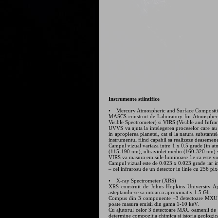
Instrumente stiintifice
• Mercury Atmospheric and Surface Composit
MASCS construit de Laboratory for Atmospheric
Visible Spectrometer) si VIRS (Visible and Infra
UVVS va ajuta la intelegerea proceselor care au g
in apropierea planetei, cat si la natura substant
instrumentul fiind capabil sa realizeze deasemenea
Campul vizual variaza intre 1 x 0.5 grade (in atm
(115-190 nm), ultraviolet mediu (160-320 nm) s
VIRS va masura emisiile luminoase fie ca este vo
Campul vizual este de 0.023 x 0.023 grade iar ins
– cel infrarosu de un detector in linie cu 256 pix
• X-ray Spectrometer (XRS)
XRS construit de Johns Hopkins University Ap
asteptandu-se sa intoarca aproximativ 1.5 Gb.
Compus din 3 componente –3 detectoare MXU (M
poate masura emisii din gama 1-10 keV.
Cu ajutorul celor 3 detectoare MXU oamenii de sti
determine compozitia chimica si istoria geologic