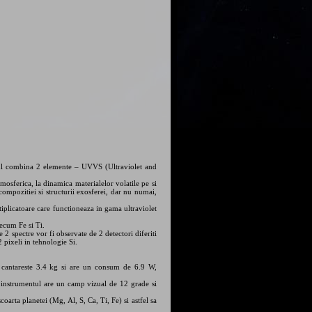
tul combina 2 elemente – UVVS (Ultraviolet and
mosferica, la dinamica materialelor volatile pe si
compozitiei si structurii exosferei, dar nu numai,
tiplicatoare care functioneaza in gama ultraviolet
ecum Fe si Ti.
2 spectre vor fi observate de 2 detectori diferiti
 pixeli in tehnologie Si.
 cantareste 3.4 kg si are un consum de 6.9 W,
nstrumentul are un camp vizual de 12 grade si
arta planetei (Mg, Al, S, Ca, Ti, Fe) si astfel sa