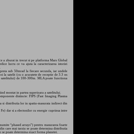
e a zburat in trecut si pe platforma Mars Global
ice lucru ce va ajuta la caracterizarea istoriei
.
genta sub 50mrad la fiecare secunda, iar undele
oi la satelit (cu o acuratete de receptie de 3.3 ns
e a satelitului) de 100-300m. MLA poate functiona
d montat in partea superioara a satelitului.
 componente distincte: FIPS (Fast Imaging Plasma
si distributia lor in spatiu-masurata indirect din
e) dar si a electonilor cu energie cuprinsa intre
numite “phased arrays”) pentru masurarea foarte
i din care mai tarziu se poate determina distributia
dio se poate determina exact forma planetei.