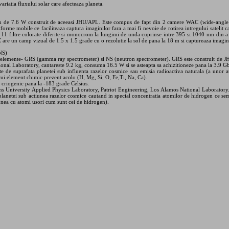
ariatia fluxului solar care afecteaza planeta.
 de 7.6 W construit de aceeasi JHU/APL. Este compus de fapt din 2 camere WAC (wide-angl
tforme mobile ce faciliteaza captura imaginilor fara a mai fi nevoie de rotirea intregului satelit
11 filtre colorate diferite si monocrom la lungimi de unda cuprinse intre 395 si 1040 nm din a c
 are un camp vizual de 1.5 x 1.5 grade cu o rezolutie la sol de pana la 18 m si captureaza imagin
NS)
elemente- GRS (gamma ray spectrometer) si NS (neutron spectrometer). GRS este construit de J
nal Laboratory, cantareste 9.2 kg, consuma 16.5 W si se asteapta sa achizitioneze pana la 3.9 Gb
 de suprafata planetei sub influenta razelor cosmice sau emisia radioactiva naturala (a unor 
rui element chimic prezent acolo (H, Mg, Si, O, Fe,Ti, Na, Ca).
 criogenic pana la -183 grade Celsius.
ns University Applied Physics Laboratory, Patriot Engineering, Los Alamos National Laboratory
lanetei sub actiunea razelor cosmice cautand in special concentratia atomilor de hidrogen ce sem
iunea cu atomi usori cum sunt cei de hidrogen).