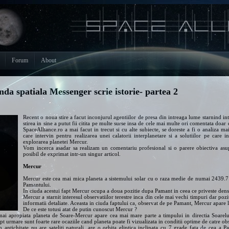
Forum
About
da spatiala Messenger scrie istorie- partea 2
Recent o noua stire a facut inconjurul agentiilor de presa din intreaga lume starnind int
stirea in sine a putut fii citita pe multe surse insa de cele mai multe ori comentata doar 
SpaceAlliance.ro a mai facut in trecut si cu alte subiecte, se doreste a fi o analiza 
care intervin pentru realizarea unei calatorii interplanetare si a solutiilor pe care i
explorarea planetei Mercur.
Vom incerca asadar sa realizam un comentariu profesional si o parere obiectiva asupr
posibil de exprimat intr-un singur articol.
Mercur
Mercur este cea mai mica planeta a sistemului solar cu o raza medie de numai 2439.7
Pamantului.
In ciuda acestui fapt Mercur ocupa a doua pozitie dupa Pamant in ceea ce priveste den
Mercur a starnit interesul observatiilor terestre inca din cele mai vechi timpuri dar poz
informatii detaliate. Aceasta in ciuda faptului ca, observat de pe Pamant, Mercur apare 
De ce este totusi atat de putin cunoscut Mercur ?
a mai apropiata planeta de Soare-Mercur apare cea mai mare parte a timpului in directia Soarel
t urmare sunt foarte rare ocaziile cand planeta poate fi vizualizata in conditii optime de catre obs
 antichitate nu are sateliti naturali, are o orbita eliptica inclinata cu 7 grade fata de cea 