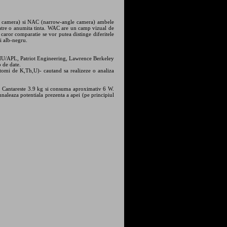
e camera) si NAC (narrow-angle camera) ambele
 catre o anumita tinta. WAC are un camp vizual de
aror comparatie se vor putea distinge diferitele
i alb-negru.
HU/APL, Patriot Engineering, Lawrence Berkeley
 de date.
atomi de K,Th,U)- cautand sa realizeze o analiza
. Cantareste 3.9 kg si consuma aproximativ 6 W.
naleaza potentiala prezenta a apei (pe principiul