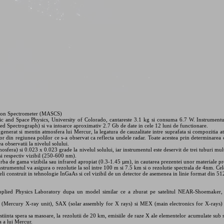
ion Spectrometer (MASCS)
 and Space Physics, University of Colorado, cantareste 3.1 kg si consuma 6.7 W. Instrumen
red Spectrograph) si va intoarce aproximativ 2.7 Gb de date in cele 12 luni de functionare.
enerat si mentin atmosfera lui Mercur, la legatura de cauzalitate intre suprafata si compozitia at
elor din regiunea polilor ce s-a observat ca reflecta undele radar. Toate acestea prin determinarea 
 observatii la nivelul solului.
osfera) si 0.023 x 0.023 grade la nivelul solului, iar instrumentul este deservit de trei tuburi mul
i respectiv vizibil (250-600 nm).
rba de gama vizibila sau infrared apropiat (0.3-1.45 µm), in cautarea prezentei unor materiale pr
trumentul va asigura o rezolutie la sol intre 100 m si 7.5 km si o rezolutie spectrala de 4nm. Cele 
eli construit in tehnologie InGaAs si cel vizibil de un detector de asemenea in linie format din 512
plied Physics Laboratory dupa un model similar ce a zburat pe satelitul NEAR-Shoemaker,
ercury X-ray unit), SAX (solar assembly for X rays) si MEX (main electronics for X-rays) i
inta spera sa masoare, la rezolutii de 20 km, emisiile de raze X ale elementelor acumulate sub sco
a a lui Mercur.