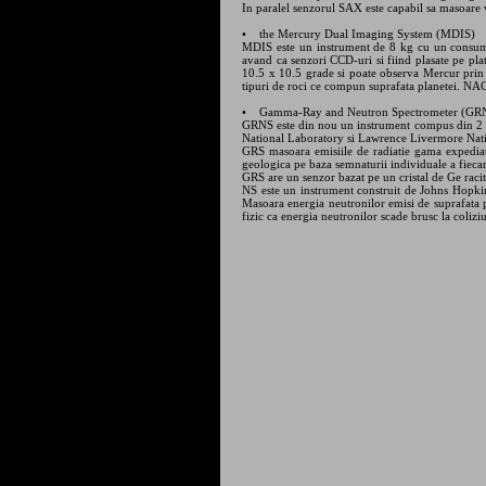
In paralel senzorul SAX este capabil sa masoare v
• the Mercury Dual Imaging System (MDIS)
MDIS este un instrument de 8 kg cu un consum
avand ca senzori CCD-uri si fiind plasate pe pla
10.5 x 10.5 grade si poate observa Mercur prin 
tipuri de roci ce compun suprafata planetei. NAC
• Gamma-Ray and Neutron Spectrometer (GR
GRNS este din nou un instrument compus din 2 
National Laboratory si Lawrence Livermore Natio
GRS masoara emisiile de radiatie gama expediate
geologica pe baza semnaturii individuale a fieca
GRS are un senzor bazat pe un cristal de Ge racit
NS este un instrument construit de Johns Hopki
Masoara energia neutronilor emisi de suprafata p
fizic ca energia neutronilor scade brusc la coliz