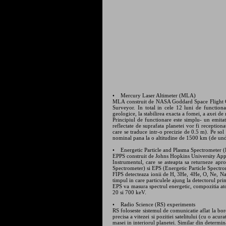
• Mercury Laser Altimeter (MLA)
MLA construit de NASA Goddard Space Flight Cent
Surveyor. In total in cele 12 luni de functiona
geologice, la stabilirea exacta a fomei, a axei de 
Principiul de functionare este simplu- un emit
reflectate de suprafata planetei vor fi receptiona
care se traduce intr-o precizie de 0.5 m). Pe so
nominal pana la o altitudine de 1500 km (de und
• Energetic Particle and Plasma Spectrometer 
EPPS construit de Johns Hopkins University Appli
Instrumentul, care se asteapta sa returneze apr
Spectrometer) si EPS (Energetic Particle Spectro
FIPS detecteaza ionii de H, 3He, 4He, O, Ne, Na, 
timpul in care particulele ajung la detectorul pri
EPS va masura spectrul energetic, compozitia ato
20 si 700 keV.
• Radio Science (RS) experiments
RS foloseste sistemul de comunicatie aflat la 
precisa a vitezei si pozitiei satelitului (cu o acu
masei in interiorul planetei. Similar din determin