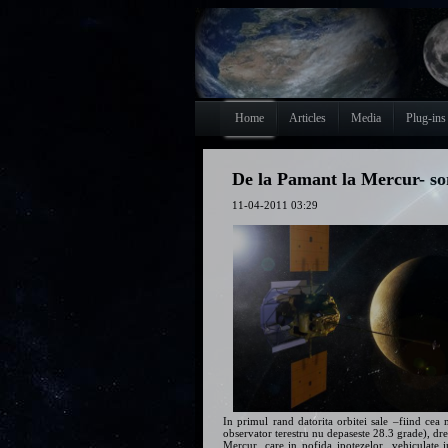
Home
Articles
Media
Plug-ins
De la Pamant la Mercur- son
11-04-2011 03:29
In primul rand datorita orbitei sale –fiind ce
observator terestru nu depaseste 28.3 grade), drep
Mercur, care in pofida ipotezelor vehiculate in